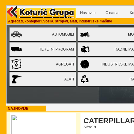
Naslovna
O nama
Ko
Agregati, kontejneri, vozila, strojevi, alati, industrijske mašine
NAJNOVIJE:
CATERPILLA
Šifra:19